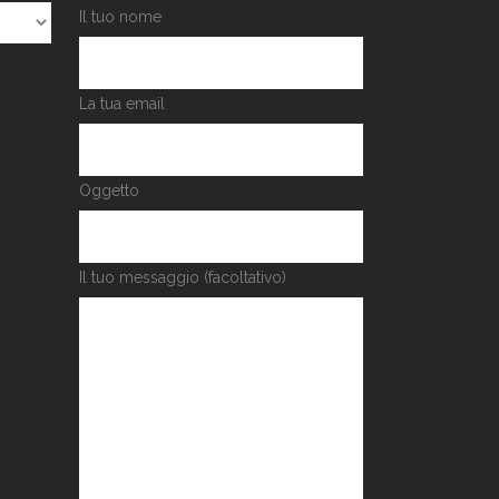
Il tuo nome
La tua email
Oggetto
Il tuo messaggio (facoltativo)