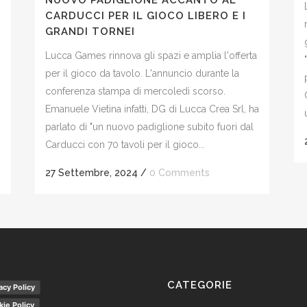
NUOVO PADIGLIONE ACCANTO AL
CARDUCCI PER IL GIOCO LIBERO E I
GRANDI TORNEI
Lucca Games rinnova gli spazi e amplia l'offerta
per il gioco da tavolo. L'annuncio durante la
conferenza stampa di mercoledì scorso.
Emanuele Vietina infatti, DG di Lucca Crea Srl, ha
parlato di "un nuovo padiglione subito fuori dal
Carducci con 70 tavoli per il gioco...
27 Settembre, 2024
/
0 Comments
CATEGORIE
acy Policy
ie Policy