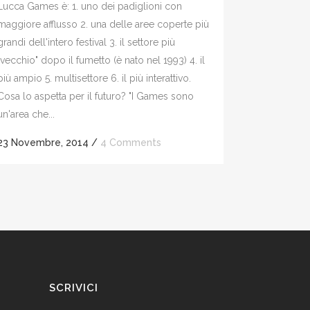
Lucca Games è: 1. uno dei padiglioni con
maggiore afflusso 2. una delle aree coperte più
grandi dell'intero festival 3. il settore più
"vecchio" dopo il fumetto (è nato nel 1993) 4. il
più ampio 5. multisettore 6. il più interattivo.
Cosa lo aspetta per il futuro? "I Games sono
un'area che...
23 Novembre, 2014
/
4 Comments
SCRIVICI