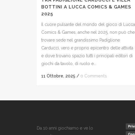
TRA PADIGLIONE CARDUCCI E VILLA
BOTTINI A LUCCA COMICS & GAMES
2025
Il cuore pulsante del mondo del gioco di Lucca
Comics & Games, anche nel 2025, non può che
trovare sede nel grandissimo Padiglione
Carducci, vero e proprio epicentro delle attività
e dove trovano spazio tutti i principali editori di
giochi da tavolo, di ruolo e...
11 Ottobre, 2025
/
0 Comments
Priv
Da 10 anni giochiamo e ve lo
Cook