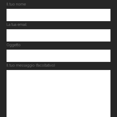
Il tuo nome
La tua email
Oggetto
Il tuo messaggio (facoltativo)