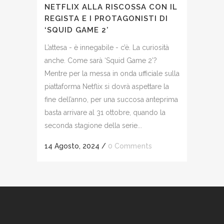
NETFLIX ALLA RISCOSSA CON IL
REGISTA E I PROTAGONISTI DI
‘SQUID GAME 2’
L’attesa - è innegabile - c’è. La curiosità
anche. Come sarà ‘Squid Game 2’?
Mentre per la messa in onda ufficiale sulla
piattaforma Netflix si dovrà aspettare la
fine dell’anno, per una succosa anteprima
basta arrivare al 31 ottobre, quando la
seconda stagione della serie...
14 Agosto, 2024
/
0 Comments