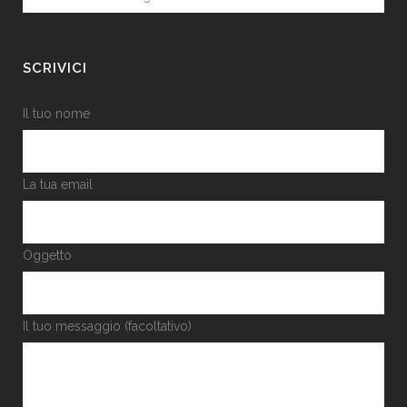
SCRIVICI
Il tuo nome
La tua email
Oggetto
Il tuo messaggio (facoltativo)