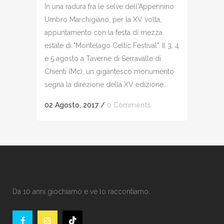
In una radura fra le selve dell'Appennino
Umbro Marchigiano, per la XV volta,
appuntamento con la festa di mezza
estate di "Montelago Celtic Festival". Il 3, 4
e 5 agosto a Taverne di Serravalle di
Chienti (Mc), un gigantesco monumento
segna la direzione della XV edizione...
02 Agosto, 2017
/
0 Comments
Da 10 anni giochiamo e ve lo raccontiamo.