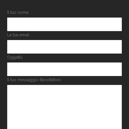
Il tuo nome
La tua email
Oggetto
Il tuo messaggio (facoltativo)