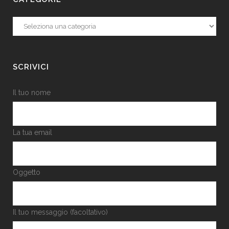
Categorie
SCRIVICI
Il tuo nome
La tua email
Oggetto
Il tuo messaggio (facoltativo)