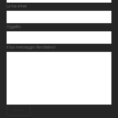
La tua email
Oggetto
Il tuo messaggio (facoltativo)