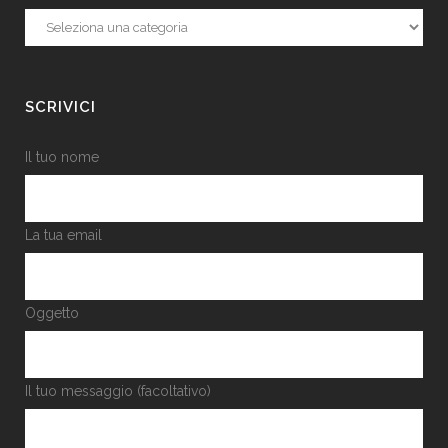
Categorie
SCRIVICI
Il tuo nome
La tua email
Oggetto
Il tuo messaggio (facoltativo)