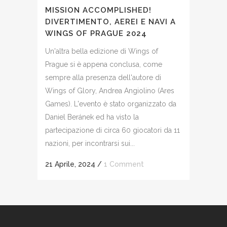
MISSION ACCOMPLISHED!
DIVERTIMENTO, AEREI E NAVI A
WINGS OF PRAGUE 2024
Un'altra bella edizione di Wings of
Prague si è appena conclusa, come
sempre alla presenza dell'autore di
Wings of Glory, Andrea Angiolino (Ares
Games). L'evento è stato organizzato da
Daniel Beránek ed ha visto la
partecipazione di circa 60 giocatori da 11
nazioni, per incontrarsi sui...
21 Aprile, 2024
/
1 Comment