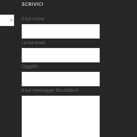
SCRIVICI
Il tuo nome
La tua email
Oggetto
Il tuo messaggio (facoltativo)