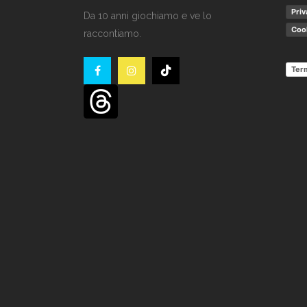
Priv
Da 10 anni giochiamo e ve lo
Cook
raccontiamo.
Term