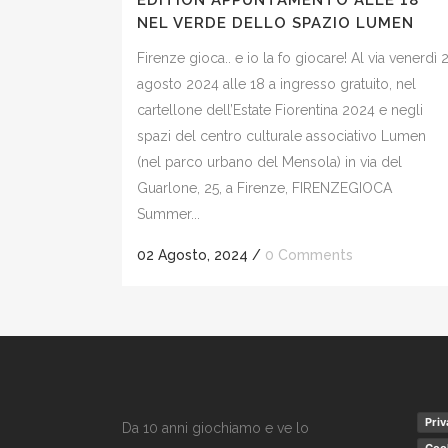
EDITION APPUNTAMENTO ALLE 18
NEL VERDE DELLO SPAZIO LUMEN
Firenze gioca.. e io la fo giocare! Al via venerdì 
agosto 2024 alle 18 a ingresso gratuito, nel
cartellone dell’Estate Fiorentina 2024 e negli
spazi del centro culturale associativo Lumen
(nel parco urbano del Mensola) in via del
Guarlone, 25, a Firenze, FIRENZEGIOCA
Summer...
02 Agosto, 2024
/
0 Comments
Priv
Da 10 anni giochiamo e ve lo