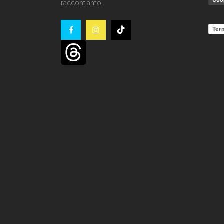
Cook
raccontiamo.
Term