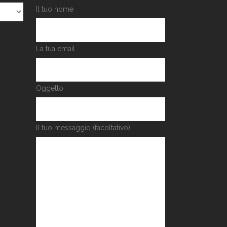
Il tuo nome
La tua email
Oggetto
Il tuo messaggio (facoltativo)