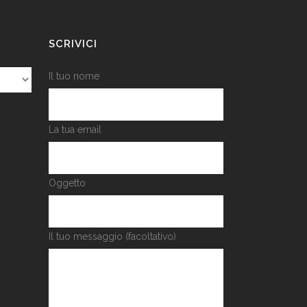
SCRIVICI
Il tuo nome
La tua email
Oggetto
Il tuo messaggio (facoltativo)