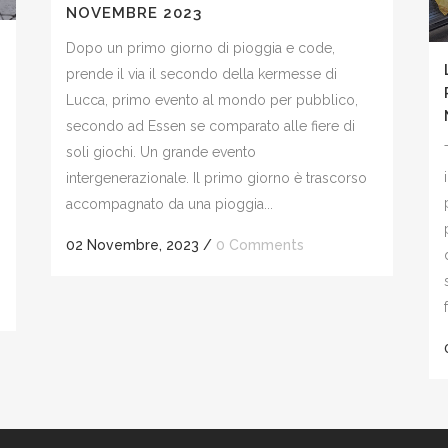
NOVEMBRE 2023
Dopo un primo giorno di pioggia e code,
prende il via il secondo della kermesse di
Lucca, primo evento al mondo per pubblico,
secondo ad Essen se comparato alle fiere di
soli giochi. Un grande evento
intergenerazionale. Il primo giorno è trascorso
accompagnato da una pioggia...
i
02 Novembre, 2023
/
0 Comments