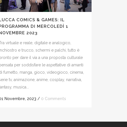
LUCCA COMICS & GAMES: IL
PROGRAMMA DI MERCOLEDÌ 1
NOVEMBRE 2023
Tra virtuale e reale, digitale e analogico,
inchiostro e trucco, schermi e palchi, tutto è
pronto per dare il via a una proposta culturale
pensata per soddisfare le aspettative di amanti
di fumetto, manga, gioco, videogioco, cinema,
serie tv, animazione, anime, cosplay, narrativa,
fantasy, musica...
01 Novembre, 2023
/
0 Comments