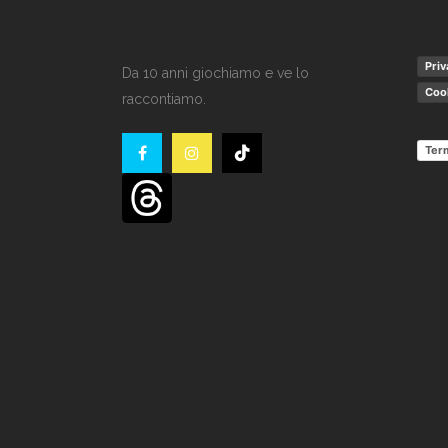
Priv
Da 10 anni giochiamo e ve lo
Cook
raccontiamo.
Term