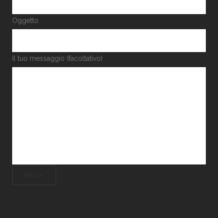
Oggetto
Il tuo messaggio (facoltativo)