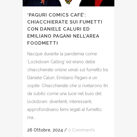
‘PAGURI COMICS CAFÉ’:
CHIACCHIERATE SUI FUMETTI
CON DANIELE CALURI ED
EMILIANO PAGANI NELL’AREA
FOODMETTI
Nacque durante la pandemia come
‘Lockdown Calling’ ed erano delle
chiacchierate online serali sul fumetto tra
Daniele Caluri, Emiliano Pagani e un
ospite. Chiacchierate che si rivelarono fin
da subito come una luce nel buio del
lockdown: divertenti, interessanti,
approfondivano temi legati al fumetto,
ma...
26 Ottobre, 2024
/
0 Comments