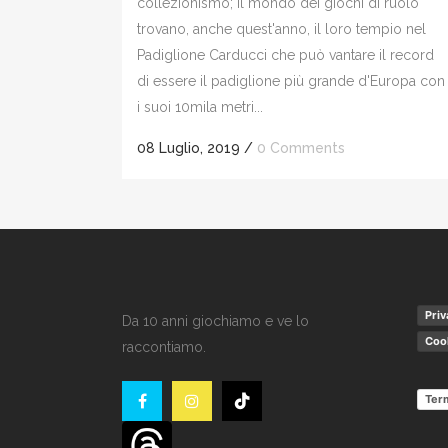
collezionismo; il mondo dei giochi di ruolo
trovano, anche quest'anno, il loro tempio nel
Padiglione Carducci che può vantare il record
di essere il padiglione più grande d'Europa con
i suoi 10mila metri...
08 Luglio, 2019
/
0 Comments
Priv
Da 10 anni giochiamo e ve lo
Cook
raccontiamo.
Term