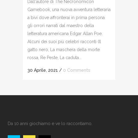
Dall'autore di The Necronomicon
Gamebook, una nuova avventura letteraria
a bivi dove affronterai in prima persona
gli orrori narrati dal maestro della
letteratura americana Edgar Allan Poe.
Alcuni dei suoi più celebri racconti (Il
gatto nero, La maschera della morte
rossa, Re Peste, La caduta...
30 Aprile, 2021
/
0 Comments
Da 10 anni giochiamo e ve lo raccontiamo.