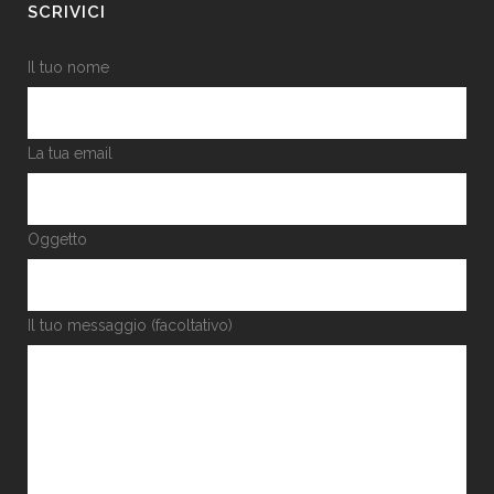
SCRIVICI
Il tuo nome
La tua email
Oggetto
Il tuo messaggio (facoltativo)