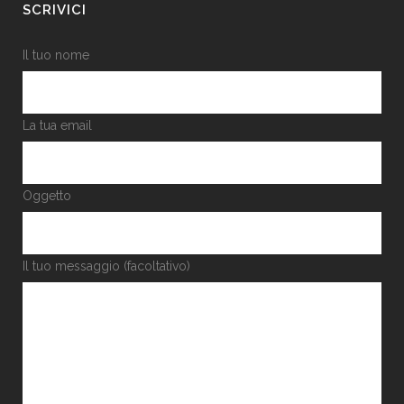
SCRIVICI
Il tuo nome
La tua email
Oggetto
Il tuo messaggio (facoltativo)