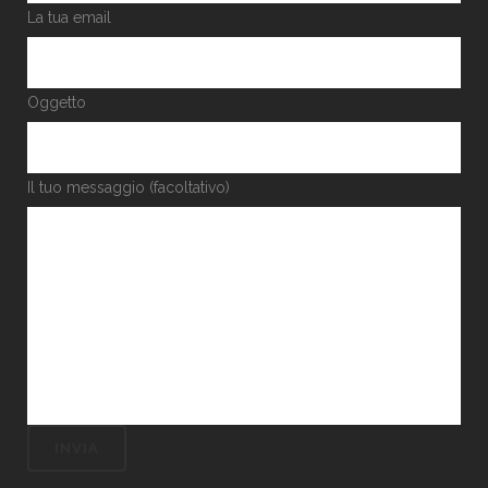
La tua email
Oggetto
Il tuo messaggio (facoltativo)