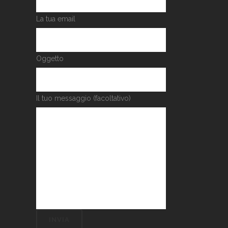
La tua email
Oggetto
Il tuo messaggio (facoltativo)