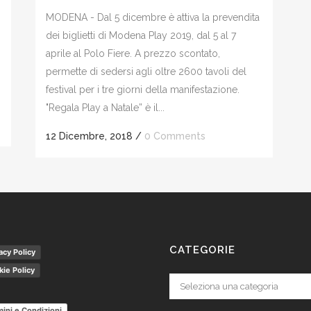
MODENA - Dal 5 dicembre è attiva la prevendita
dei biglietti di Modena Play 2019, dal 5 al 7
aprile al Polo Fiere. A prezzo scontato,
permette di sedersi agli oltre 2600 tavoli del
festival per i tre giorni della manifestazione.
"Regala Play a Natale” è il...
12 Dicembre, 2018
/
0 Comments
CATEGORIE
acy Policy
ie Policy
Categorie
ini e Condizioni