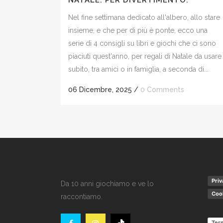
NATALE. PER DIVERTIMENTO.
Nel fine settimana dedicato all'albero, allo stare
insieme, e che per di più è ponte, ecco una
serie di 4 consigli su libri e giochi che ci sono
piaciuti quest'anno, per regali di Natale da usare
subito, tra amici o in famiglia, a seconda di...
06 Dicembre, 2025
/
0 Comments
Priv
Da 10 anni giochiamo e ve lo
Cook
raccontiamo.
Term