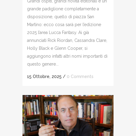
Grandi ospiti, grandi novità editoriali e un
grande padiglione completamente a
disposizione, quello di piazza San
Martino: ecco cosa sarà per l’edizione
2025 l’area Lucca Fantasy. Ai già
annunciati Rick Riordan, Cassandra Clare,
Holly Black e Glenn Cooper, si
aggiungono infatti altri nomi importanti di
questo genere...
15 Ottobre, 2025
/
0 Comments