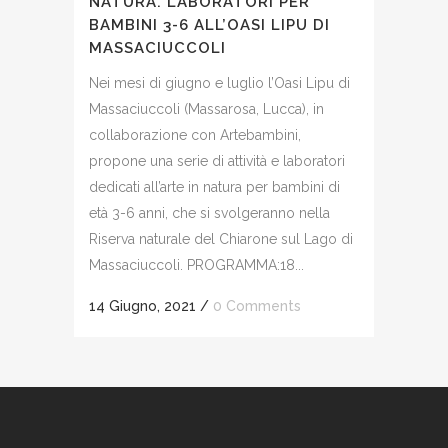
NATURA. LABORATORI PER
BAMBINI 3-6 ALL’OASI LIPU DI
MASSACIUCCOLI
Nei mesi di giugno e luglio l’Oasi Lipu di
Massaciuccoli (Massarosa, Lucca), in
collaborazione con Artebambini,
propone una serie di attività e laboratori
dedicati all’arte in natura per bambini di
età 3-6 anni, che si svolgeranno nella
Riserva naturale del Chiarone sul Lago di
Massaciuccoli. PROGRAMMA:18...
14 Giugno, 2021
/
0 Comments