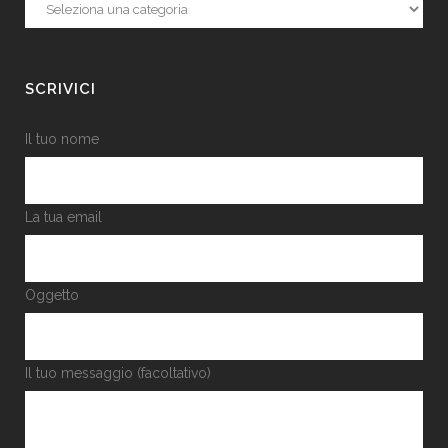
Categorie
SCRIVICI
Il tuo nome
La tua email
Oggetto
Il tuo messaggio (facoltativo)