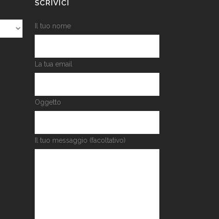
SCRIVICI
Il tuo nome
La tua email
Oggetto
Il tuo messaggio (facoltativo)