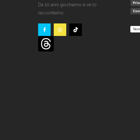
Priv
Da 10 anni giochiamo e ve lo
Cook
raccontiamo.
Term