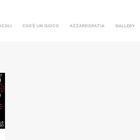
ICOLI
COS’È UN GIOCO
AZZARDOPATIA
GALLERY