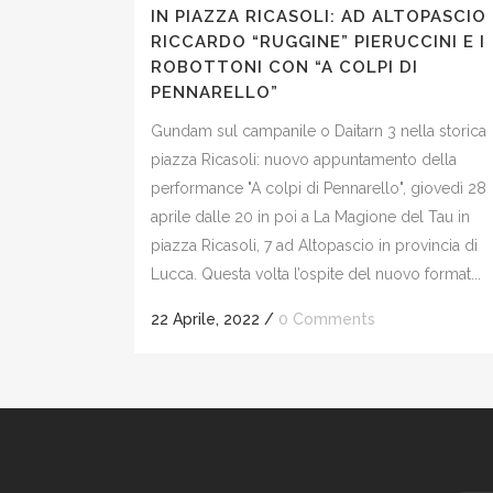
IN PIAZZA RICASOLI: AD ALTOPASCIO
RICCARDO “RUGGINE” PIERUCCINI E I
ROBOTTONI CON “A COLPI DI
PENNARELLO”
Gundam sul campanile o Daitarn 3 nella storica
piazza Ricasoli: nuovo appuntamento della
performance "A colpi di Pennarello", giovedì 28
aprile dalle 20 in poi a La Magione del Tau in
piazza Ricasoli, 7 ad Altopascio in provincia di
Lucca. Questa volta l’ospite del nuovo format...
22 Aprile, 2022
/
0 Comments