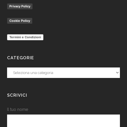
Privacy Policy
Cookie Policy
Termini e Condizioni
CATEGORIE
Categorie
SCRIVICI
Il tuo nome