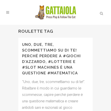
ROULETTE TAG
UNO, DUE, TRE,
SCOMMETTIAMO SU DI TE!
PERCHÉ PERDERE A #GIOCHI
D’AZZARDO, #LOTTERIE E
#SLOT MACHINES È UNA
QUESTIONE #MATEMATICA
“Uno, due, tre, scommettiamo su di te!”.
Ribaltare il modo in cui guardiamo le
scommesse, capire perché perdere è
una questione matematica e creare
antidoti sani e razionali al gioco