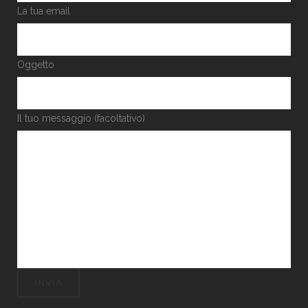
La tua email
Oggetto
Il tuo messaggio (facoltativo)