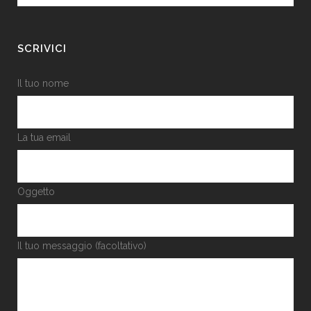
SCRIVICI
Il tuo nome
La tua email
Oggetto
Il tuo messaggio (facoltativo)