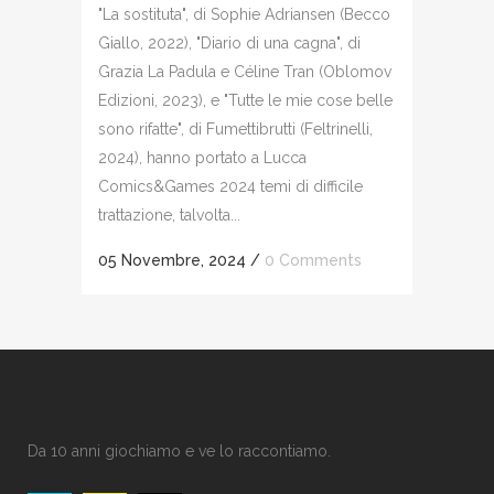
"La sostituta", di Sophie Adriansen (Becco
Giallo, 2022), "Diario di una cagna", di
Grazia La Padula e Céline Tran (Oblomov
Edizioni, 2023), e "Tutte le mie cose belle
sono rifatte", di Fumettibrutti (Feltrinelli,
2024), hanno portato a Lucca
Comics&Games 2024 temi di difficile
trattazione, talvolta...
05 Novembre, 2024
/
0 Comments
Da 10 anni giochiamo e ve lo raccontiamo.