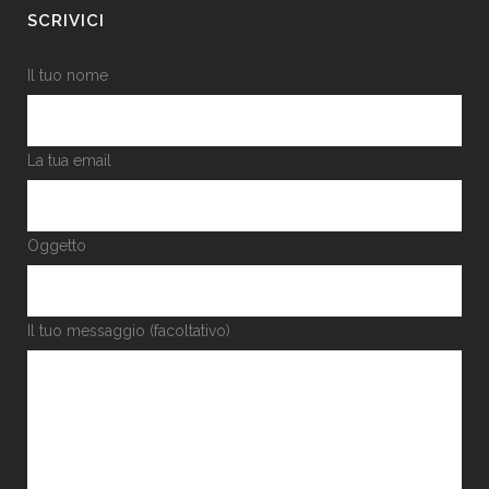
SCRIVICI
Il tuo nome
La tua email
Oggetto
Il tuo messaggio (facoltativo)