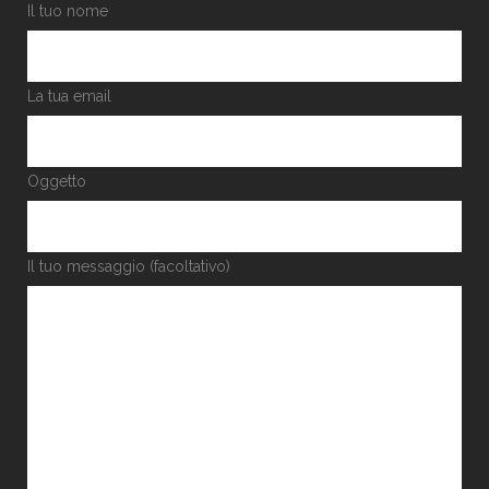
Il tuo nome
La tua email
Oggetto
Il tuo messaggio (facoltativo)