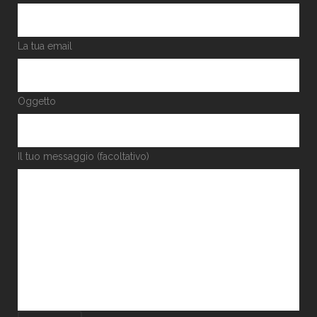
La tua email
Oggetto
Il tuo messaggio (facoltativo)