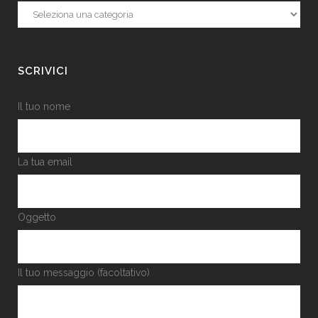
Categorie
SCRIVICI
Il tuo nome
La tua email
Oggetto
Il tuo messaggio (facoltativo)