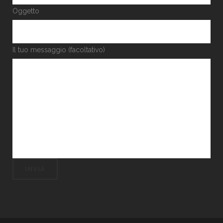
Oggetto
Il tuo messaggio (facoltativo)