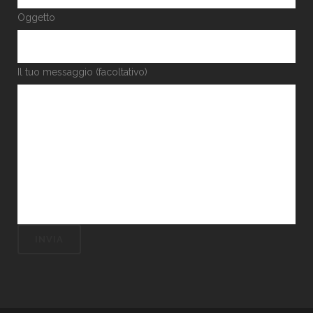
Oggetto
Il tuo messaggio (facoltativo)