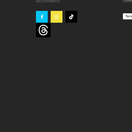
raccontiamo.
Term