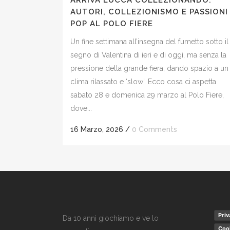
ARRIVA LUCCA COLLEZIONANDO:
AUTORI, COLLEZIONISMO E PASSIONI
POP AL POLO FIERE
Un fine settimana all’insegna del fumetto sotto il
segno di Valentina di ieri e di oggi, ma senza la
pressione della grande fiera, dando spazio a un
clima rilassato e ‘slow’. Ecco cosa ci aspetta
sabato 28 e domenica 29 marzo al Polo Fiere,
dove...
16 Marzo, 2026
/
0 Comments
Priv
Da 10 anni giochiamo e ve lo
Cook