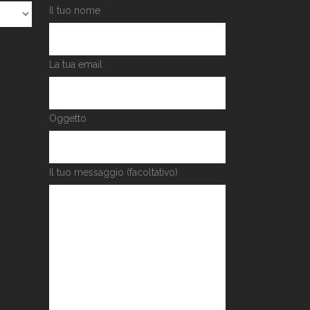
Il tuo nome
La tua email
Oggetto
Il tuo messaggio (facoltativo)