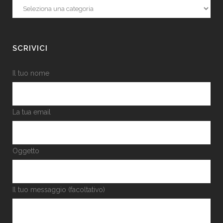
Categorie
SCRIVICI
Il tuo nome
La tua email
Oggetto
Il tuo messaggio (facoltativo)