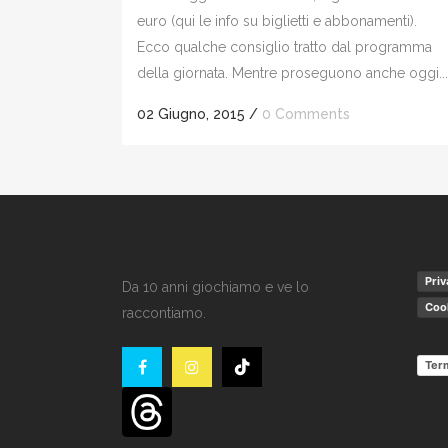
euro (qui le info su biglietti e abbonamenti).
Ecco qualche consiglio tratto dal programma
della giornata. Mentre proseguono anche oggi...
02 Giugno, 2015
/
0 Comments
Priv
Da 10 anni giochiamo e ve lo
Cook
raccontiamo.
Term