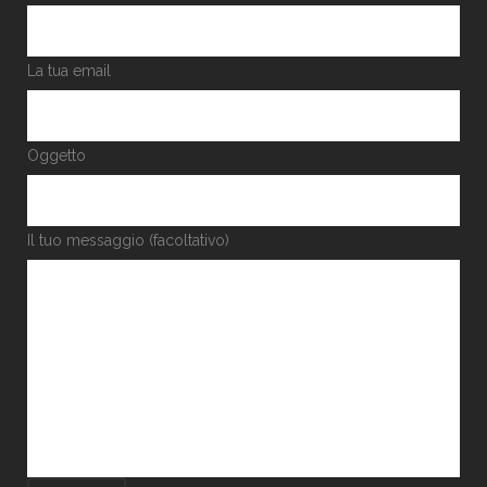
La tua email
Oggetto
Il tuo messaggio (facoltativo)