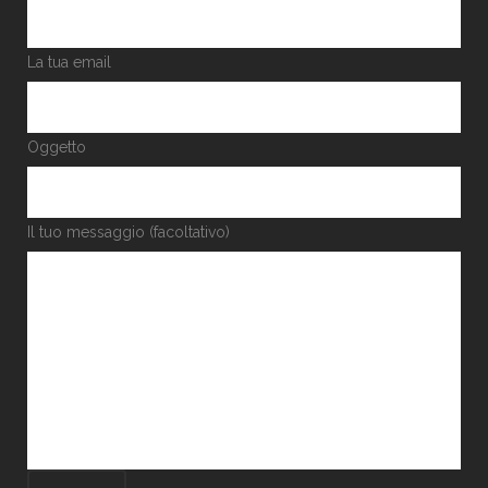
La tua email
Oggetto
Il tuo messaggio (facoltativo)