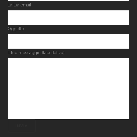
La tua email
Oggetto
Il tuo messaggio (facoltativo)