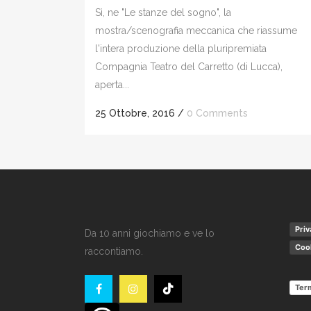
Sì, ne "Le stanze del sogno", la
mostra/scenografia meccanica che riassume
l'intera produzione della pluripremiata
Compagnia Teatro del Carretto (di Lucca),
aperta...
25 Ottobre, 2016
/
0 Comments
Priv
Da 10 anni giochiamo e ve lo
Cook
raccontiamo.
Term