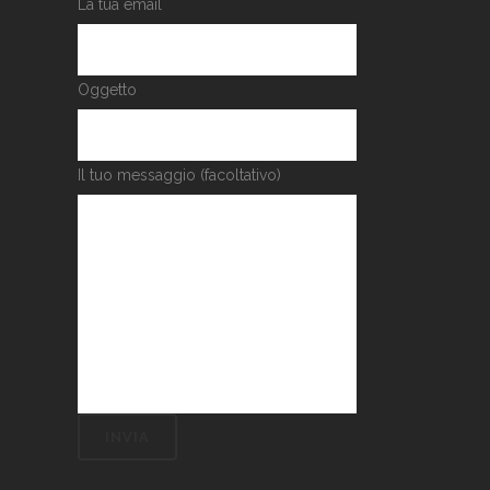
La tua email
Oggetto
Il tuo messaggio (facoltativo)