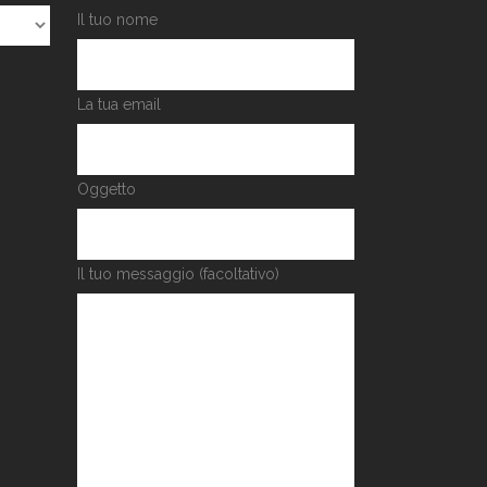
Il tuo nome
La tua email
Oggetto
Il tuo messaggio (facoltativo)