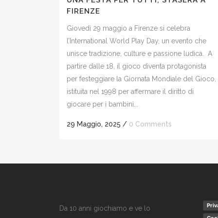
UNA FESTA PER TUTTI, STASERA A
FIRENZE
Giovedì 29 maggio a Firenze si celebra
l’International World Play Day, un evento che
unisce tradizione, culture e passione ludica. A
partire dalle 18, il gioco diventa protagonista
per festeggiare la Giornata Mondiale del Gioco,
istituita nel 1998 per affermare il diritto di
giocare per i bambini...
29 Maggio, 2025
/
0 Comments
Priv
Da 10 anni giochiamo e ve lo