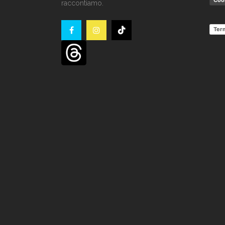
Cook
raccontiamo.
Term