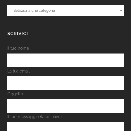
Categorie
SCRIVICI
Il tuo nome
La tua email
Oggetto
Il tuo messaggio (facoltativo)