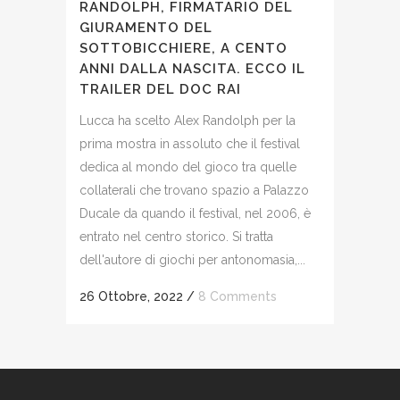
RANDOLPH, FIRMATARIO DEL
GIURAMENTO DEL
SOTTOBICCHIERE, A CENTO
ANNI DALLA NASCITA. ECCO IL
TRAILER DEL DOC RAI
Lucca ha scelto Alex Randolph per la
prima mostra in assoluto che il festival
dedica al mondo del gioco tra quelle
collaterali che trovano spazio a Palazzo
Ducale da quando il festival, nel 2006, è
entrato nel centro storico. Si tratta
dell'autore di giochi per antonomasia,...
26 Ottobre, 2022
/
8 Comments