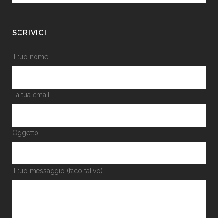
SCRIVICI
Il tuo nome
La tua email
Oggetto
Il tuo messaggio (facoltativo)