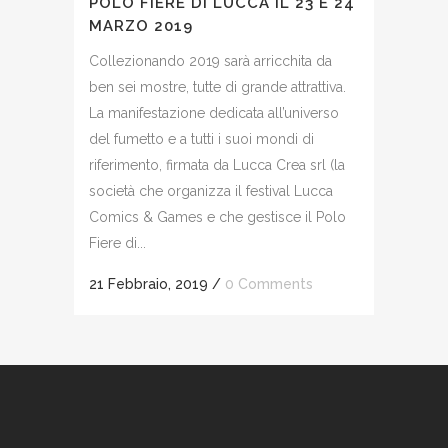
POLO FIERE DI LUCCA IL 23 E 24
MARZO 2019
Collezionando 2019 sarà arricchita da
ben sei mostre, tutte di grande attrattiva.
La manifestazione dedicata all’universo
del fumetto e a tutti i suoi mondi di
riferimento, firmata da Lucca Crea srl (la
società che organizza il festival Lucca
Comics & Games e che gestisce il Polo
Fiere di...
21 Febbraio, 2019
/
0 Comments