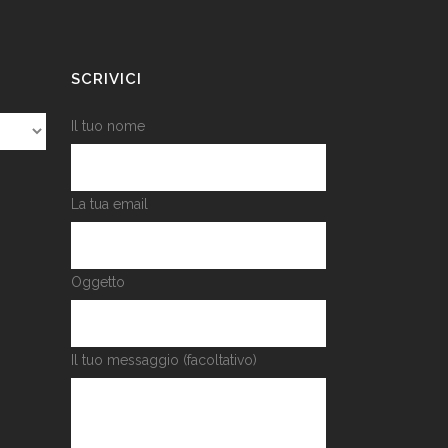
SCRIVICI
Il tuo nome
La tua email
Oggetto
Il tuo messaggio (facoltativo)