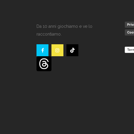
Priv
Da 10 anni giochiamo e ve lo
Cook
raccontiamo.
Term