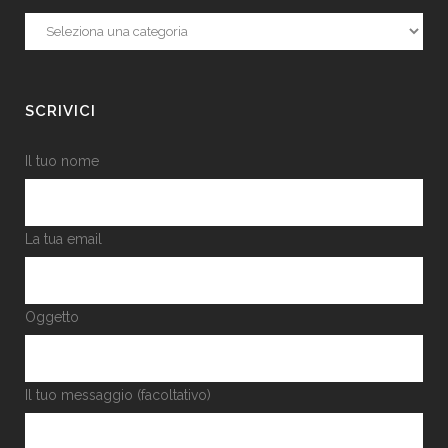
Categorie
SCRIVICI
Il tuo nome
La tua email
Oggetto
Il tuo messaggio (facoltativo)