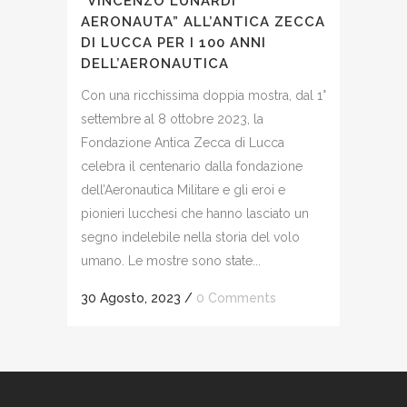
“VINCENZO LUNARDI
AERONAUTA” ALL’ANTICA ZECCA
DI LUCCA PER I 100 ANNI
DELL’AERONAUTICA
Con una ricchissima doppia mostra, dal 1°
settembre al 8 ottobre 2023, la
Fondazione Antica Zecca di Lucca
celebra il centenario dalla fondazione
dell’Aeronautica Militare e gli eroi e
pionieri lucchesi che hanno lasciato un
segno indelebile nella storia del volo
umano. Le mostre sono state...
30 Agosto, 2023
/
0 Comments