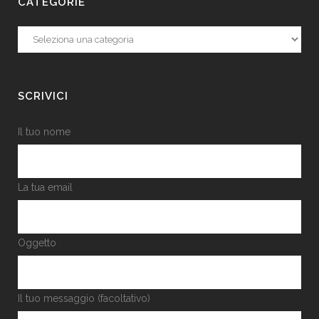
CATEGORIE
Categorie
SCRIVICI
Il tuo nome
La tua email
Oggetto
Il tuo messaggio (facoltativo)