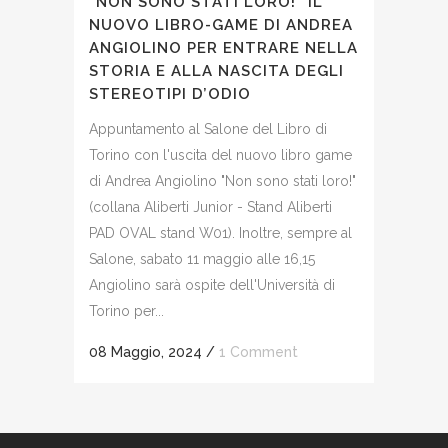
“NON SONO STATI LORO!” IL
NUOVO LIBRO-GAME DI ANDREA
ANGIOLINO PER ENTRARE NELLA
STORIA E ALLA NASCITA DEGLI
STEREOTIPI D’ODIO
Appuntamento al Salone del Libro di
Torino con l'uscita del nuovo libro game
di Andrea Angiolino "Non sono stati loro!"
(collana Aliberti Junior - Stand Aliberti
PAD OVAL stand W01). Inoltre, sempre al
Salone, sabato 11 maggio alle 16,15
Angiolino sarà ospite dell'Università di
Torino per...
08 Maggio, 2024
/
1 Comment