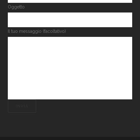
Oggetto
Il tuo messaggio (facoltativo)