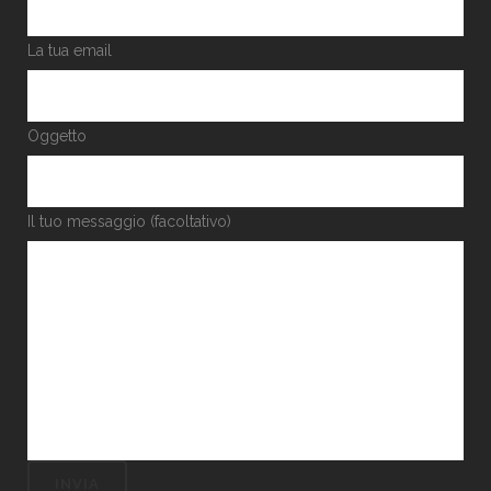
La tua email
Oggetto
Il tuo messaggio (facoltativo)