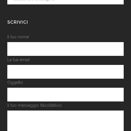
SCRIVICI
Il tuo nome
La tua email
Oggetto
Il tuo messaggio (facoltativo)