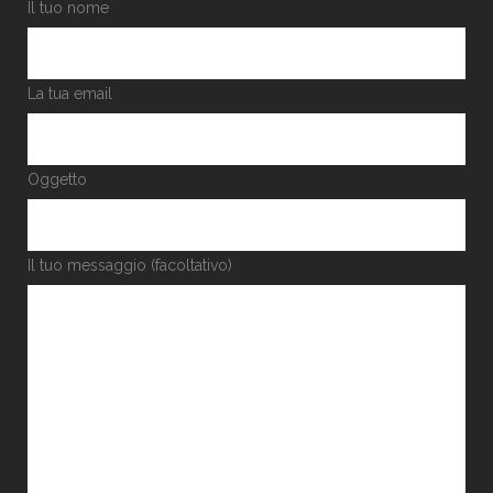
Il tuo nome
La tua email
Oggetto
Il tuo messaggio (facoltativo)