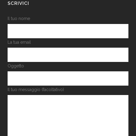
SCRIVICI
Il tuo nome
La tua email
Oggetto
Il tuo messaggio (facoltativo)