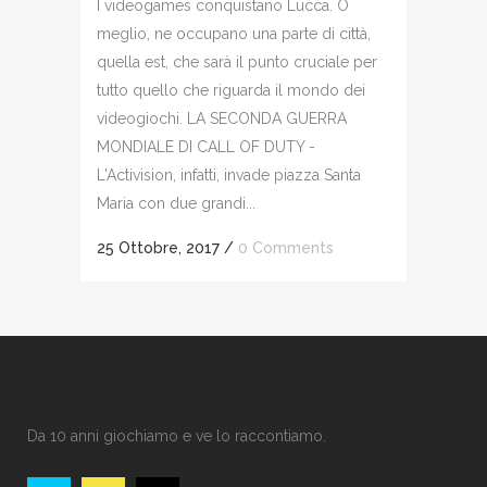
I videogames conquistano Lucca. O
meglio, ne occupano una parte di città,
quella est, che sarà il punto cruciale per
tutto quello che riguarda il mondo dei
videogiochi. LA SECONDA GUERRA
MONDIALE DI CALL OF DUTY -
L'Activision, infatti, invade piazza Santa
Maria con due grandi...
25 Ottobre, 2017
/
0 Comments
Da 10 anni giochiamo e ve lo raccontiamo.