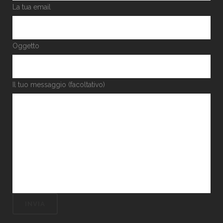
La tua email
Oggetto
Il tuo messaggio (facoltativo)