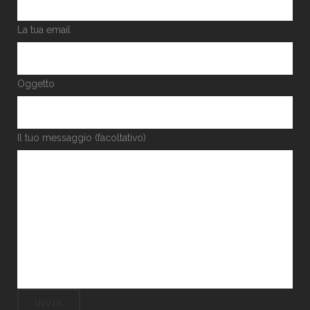
La tua email
Oggetto
Il tuo messaggio (facoltativo)