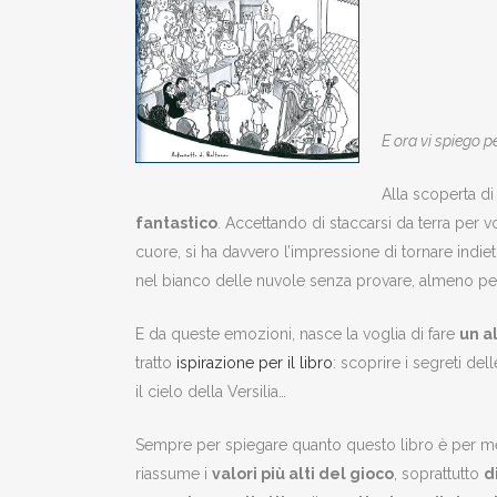
E ora vi spiego p
Alla scoperta d
fantastico
. Accettando di staccarsi da terra per
cuore, si ha davvero l’impressione di tornare indie
nel bianco delle nuvole senza provare, almeno per 
E da queste emozioni, nasce la voglia di fare
un a
tratto
ispirazione per il libro
: scoprire i segreti de
il cielo della Versilia…
Sempre per spiegare quanto questo libro è per m
riassume i
valori più alti del gioco
, soprattutto
d