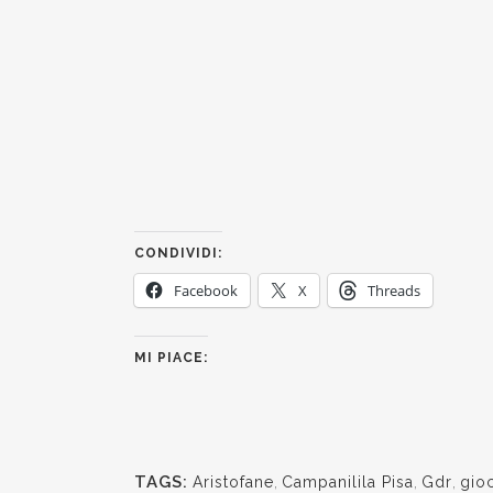
CONDIVIDI:
Facebook
X
Threads
MI PIACE:
TAGS:
Aristofane
,
Campanilila Pisa
,
Gdr
,
gio