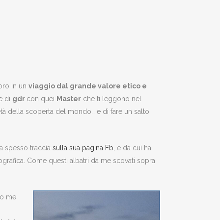
oro in un
viaggio dal grande valore etico e
e di
gdr
con quei
Master
che ti leggono nel
l’età della scoperta del mondo… e di fare un salto
ia spesso traccia
sulla sua pagina Fb
, e da cui ha
tografica. Come questi albatri da me scovati sopra
do me