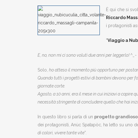
È qui che si svol
Riccardo Mass
i protagonisti as
“
Viaggio a Nubi
E, no, non mi ci sono voluti due anni per leggerlo! ^_-
Solo,
ho atteso il momento più opportuno per postare 
Quando tutti i progetti estivi di bambini devono per for
giornate corte.
Agosto, a 10 anni, era il mese in cui iniziavi a capire
necessità stringente di concludere quello che hai iniz
In questo libro si parla di un
progetto grandioso
dei protagonisti, Anùc Spatapòc, ha letto su uno dei
di colori, vivere tante vite
”.