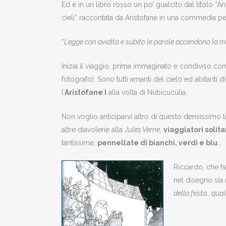
Ed è in un libro rosso un po’ gualcito dal titolo 
cieli” raccontata da Aristofane in una commedia pe
“
Legge con avidità e subito le parole accendono la 
Inizia il viaggio, prima immaginato e condiviso con 
fotografo). Sono tutti amanti del cielo ed abitanti 
l’
Aristofane I
alla volta di Nubicucùlia.
Non voglio anticiparvi altro di questo densissimo l
altre diavolerie alla
Jules Verne
,
viaggiatori solit
tantissime,
pennellate di bianchi, verdi e blu
…
Riccardo, che ha
nel disegno sia n
della festa… quale