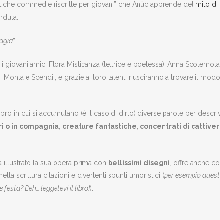
“Antiche commedie riscritte per giovani” che Anùc apprende del
mito di
rduta.
magia
”.
i giovani amici Flora Misticanza (lettrice e poetessa), Anna Scotemola 
di “Monta e Scendi”, e grazie ai loro talenti riusciranno a trovare il mo
ibro in cui si accumulano (è il caso di dirlo) diverse parole per descri
ari o in compagnia
,
creature fantastiche
,
concentrati di cattive
 illustrato la sua opera prima con
bellissimi disegni
, offre anche co
ella scrittura citazioni e divertenti spunti umoristici (
per esempio questo
 festa? Beh… leggetevi il libro!
).