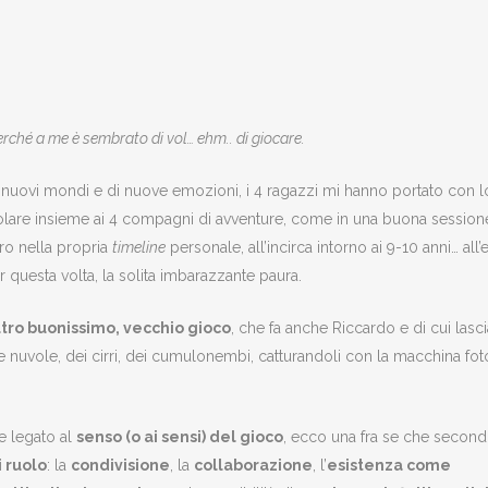
erché a me è sembrato di vol… ehm.. di giocare.
i nuovi mondi e di nuove emozioni, i 4 ragazzi mi hanno portato con l
 volare insieme ai 4 compagni di avventure, come in una buona session
tro nella propria
timeline
personale, all’incirca intorno ai 9-10 anni… al
questa volta, la solita imbarazzante paura.
ltro buonissimo, vecchio gioco
, che fa anche Riccardo e di cui lasc
lle nuvole, dei cirri, dei cumulonembi, catturandoli con la macchina fo
e legato al
senso (o ai sensi) del gioco
, ecco una fra se che secon
i ruolo
: la
condivisione
, la
collaborazione
, l’
esistenza come