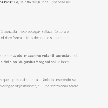
 Nubicucùlia
, “la città degli uccelli sospesa nei
(scienziata, metereologa), Baltazar (pittore e
do di dare forma ai loro desideri e salpare con
vere le
nuvole
,
macchine volanti
,
aerostati
ed
ria del tipo “Augustus Morgantoni”
e tante,
n quelli preziosi spunti alla fantasia, inserendo sia
 disegno mi fa morire! ^_^ E’ uno scatto della serata