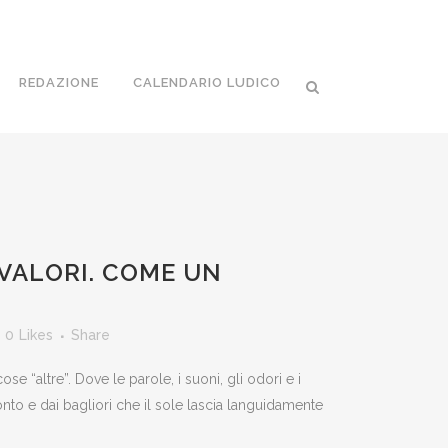
REDAZIONE
CALENDARIO LUDICO
 VALORI. COME UN
0
Likes
Share
 “altre”. Dove le parole, i suoni, gli odori e i
ramonto e dai bagliori che il sole lascia languidamente