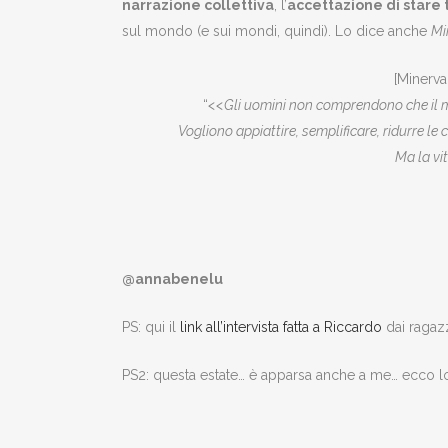
narrazione collettiva
, l’
accettazione di stare t
sul mondo (e sui mondi, quindi). Lo dice anche
Mi
[Minerva,
“
<<Gli uomini non comprendono che il mo
Vogliono appiattire, semplificare, ridurre l
Ma la vi
@annabenelu
PS: qui il
link all’intervista fatta a Riccardo
dai ragazz
PS2: questa estate… è apparsa anche a me… ecco l