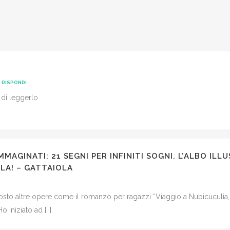
RISPONDI
a di leggerlo
MMAGINATI: 21 SEGNI PER INFINITI SOGNI. L’ALBO IL
LA! – GATTAIOLA
mposto altre opere come il romanzo per ragazzi “Viaggio a Nubicuculìa, 
o iniziato ad […]