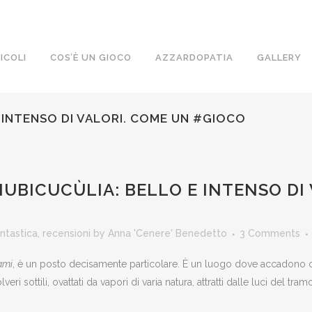
ICOLI
COS’È UN GIOCO
AZZARDOPATIA
GALLERY
 INTENSO DI VALORI. COME UN #GIOCO
NUBICUCÙLIA: BELLO E INTENSO DI
antastica
,
recensioni
by
Anna 'Cenere' Benedetto
3 Comments
ami
, è un posto decisamente particolare. È un luogo dove accadono cose
veri sottili, ovattati da vapori di varia natura, attratti dalle luci del t