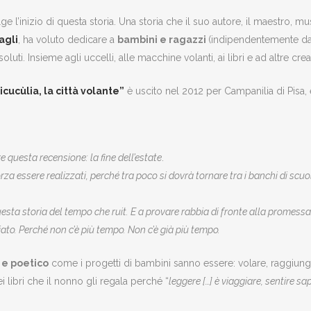
ge l’inizio di questa storia. Una storia che il suo autore, il maestro, m
agli
, ha voluto dedicare a
bambini e ragazzi
(indipendentemente dag
soluti. Insieme agli uccelli, alle macchine volanti, ai libri e ad altre crea
cucùlia, la città volante”
è uscito nel 2012 per Campanilia di Pisa,
questa recensione: la fine dell’estate
.
za essere realizzati, perché tra poco si dovrà tornare tra i banchi di scuola, 
 questa storia del tempo che ruit. E a provare rabbia di fronte alla promes
iato. Perché non c’è più tempo. Non c’è già più tempo.
 e poetico
come i progetti di bambini sanno essere: volare, raggiungere
 libri che il nonno gli regala perché “
leggere […] è viaggiare, sentire sa