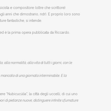
usicista e compositore (oltre che scrittore)
li anni che dimostrano, ndr). E proprio loro sono
ture fantastiche, si intende.
 ed è la prima opera pubblicata da Riccardo.
alla normalità, alla vita di tutti i giorni, con le
sa mancata di una giornata interminabile. E la
 “Nubicucùlia”, la città degli uccelli, di cui uno
pori di pietanze nuove, distinguere infinite sfumature