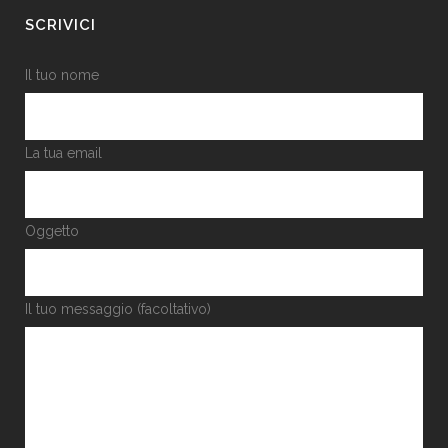
SCRIVICI
Il tuo nome
La tua email
Oggetto
Il tuo messaggio (facoltativo)