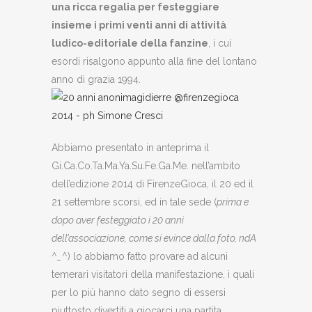
una ricca regalia per festeggiare
insieme i primi venti anni di attività
ludico-editoriale della fanzine
, i cui
esordi risalgono appunto alla fine del lontano
anno di grazia 1994.
Abbiamo presentato in anteprima il
Gi.Ca.Co.Ta.Ma.Ya.Su.Fe.Ga.Me. nell’ambito
dell’edizione 2014 di FirenzeGioca, il 20 ed il
21 settembre scorsi, ed in tale sede (
prima e
dopo aver festeggiato i 20 anni
dell’associazione, come si evince dalla foto, ndA
^_^
) lo abbiamo fatto provare ad alcuni
temerari visitatori della manifestazione, i quali
per lo più hanno dato segno di essersi
piuttosto divertiti a giocarci una partita.