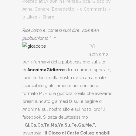
Posted at 13:00h
in
FirenzeGioca
,
Gioco
by
Anna 'Cenere' Benedetto
0 Comments
0
Likes
Share
Riceviamo e… come si suol dire… volentieri
pubblichiamo ^_^
“Vi
scriviamo
per informarvi della pubblicazione sul sito
di
AnonimaGidierre
di un numero speciale,
fuori collana, della nostra rivista amatoriale,
scaricabile gratuitamente nel consueto
formato PDF, una gustosa novità che avevamo
preannunciato già mesi fa sulle pagine di
Anonima, sul nostro sito e sui nostri profili
facebook. Si tratta dell’attesissimo
“
Gi.Ca.Co.Ta.Ma.Ya.Su.Fe.Ga.Me.
”
,
ovverosia
“Il
Gi
oco di
Ca
rte
Co
llezionabili