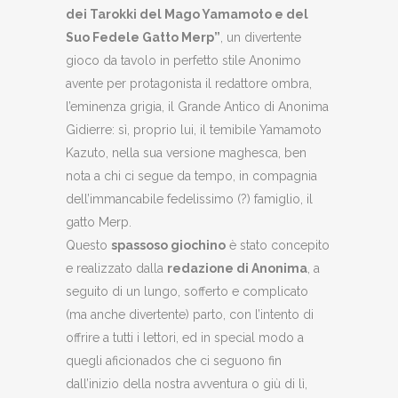
dei
Ta
rokki del
Ma
go
Ya
mamoto e del
Su
o
Fe
dele
Ga
tto
Me
rp”
, un divertente
gioco da tavolo in perfetto stile Anonimo
avente per protagonista il redattore ombra,
l’eminenza grigia, il Grande Antico di Anonima
Gidierre: sì, proprio lui, il temibile Yamamoto
Kazuto, nella sua versione maghesca, ben
nota a chi ci segue da tempo, in compagnia
dell’immancabile fedelissimo (?) famiglio, il
gatto Merp.
Questo
spassoso giochino
è stato concepito
e realizzato dalla
redazione di Anonima
, a
seguito di un lungo, sofferto e complicato
(ma anche divertente) parto, con l’intento di
offrire a tutti i lettori, ed in special modo a
quegli aficionados che ci seguono fin
dall’inizio della nostra avventura o giù di lì,